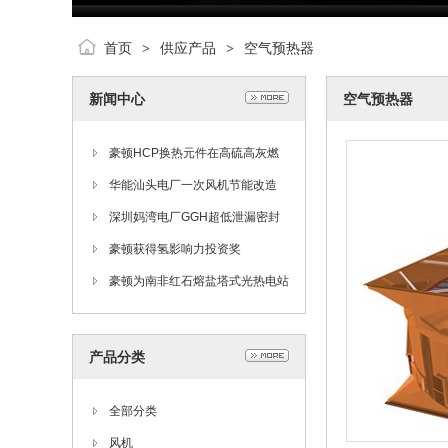
首页
供应产品
空气预热器
>
>
新闻中心
空气预热器
豪顿HCP换热元件在高硫高灰燃
煤电厂的应用
华能汕头电厂一次风机节能改造
深圳妈湾电厂GGH超低泄漏密封
系统改造
豪顿获得氢影响力投资奖
豪顿为南非红石熔盐塔式光热电站
项目提供冷却风机
产品分类
全部分类
风机