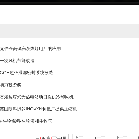
热元件在高硫高灰燃煤电厂的应用
一次风机节能改造
GGH超低泄漏密封系统改造
响力投资奖
石熔盐塔式光热电站项目提供冷却风机
英国朗科恩的INOVYN制氢厂提供压缩机
质-生物燃料-生物液和生物气
共
7
条 第
1
页/共
1
页
首页
下一页
上一页