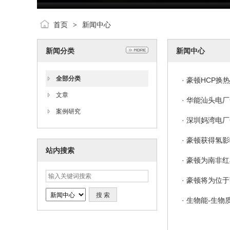
首页
新闻中心
>
新闻分类
新闻中心
全部分类
·
豪顿HCP换
文章
·
华能汕头电厂
案例研究
·
深圳妈湾电厂
·
豪顿获得氢影
站内搜索
·
豪顿为南非红
·
豪顿将为位于
·
生物能-生物